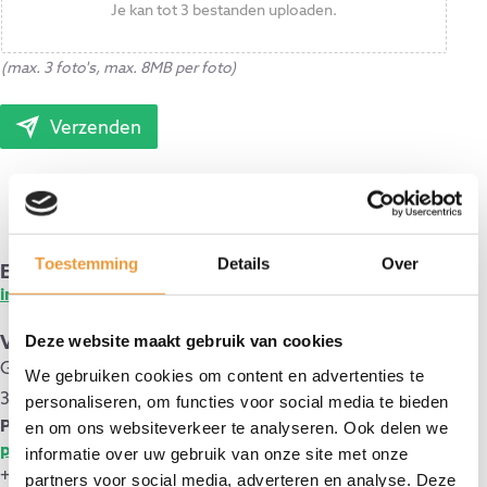
Je kan tot 3 bestanden uploaden.
(max. 3 foto's, max. 8MB per foto)
Verzenden
Toestemming
Details
Over
E-mail
info@iso-kurk.be
Vestiging Alken
Deze website maakt gebruik van cookies
Groenmolenstraat 1113A
We gebruiken cookies om content en advertenties te
3570 Alken
personaliseren, om functies voor social media te bieden
Philippe Van den Daelen
en om ons websiteverkeer te analyseren. Ook delen we
philippe@iso-kurk.be
informatie over uw gebruik van onze site met onze
+32 473 55 33 46
partners voor social media, adverteren en analyse. Deze