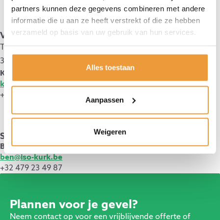
partners kunnen deze gegevens combineren met andere
informatie die u aan ze heeft verstrekt of die ze hebben
verzameld op basis van uw gebruik van hun services.
Vestiging Aarschot
Ter Heidelaan 95B,
3200 Aarschot
Alles toestaan
Kevin Van Grimbergen
kevin@iso-kurk.be
+32 494 42 74 62
Aanpassen
Weigeren
Sales
Ben Trippas
ben@iso-kurk.be
+32 479 23 49 87
Plannen voor je gevel?
Neem contact op voor een vrijblijvende offerte of