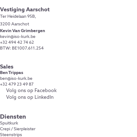
Vestiging Aarschot
Ter Heidelaan 95B,
3200 Aarschot
Kevin Van Grimbergen
kevin@iso-kurk.be
+32 494 42 74 62
BTW: BE1007.611.254
Sales
Ben Trippas
ben@iso-kurk.be
+32 479 23 49 87
Volg ons op Facebook
Volg ons op LinkedIn
Diensten
Spuitkurk
Crepi / Sierpleister
Steenstrips